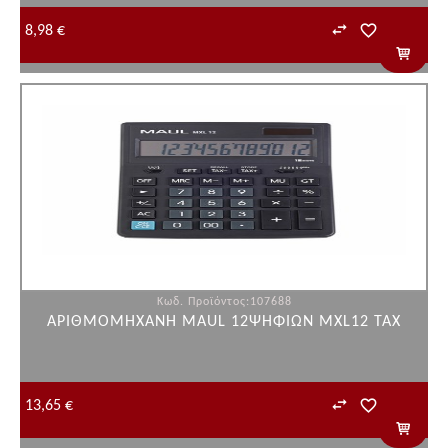
8,98 €
Κωδ. Προϊόντος:107688
ΑΡΙΘΜΟΜΗΧΑΝΗ MAUL 12ΨΗΦΙΩΝ MXL12 TAX
13,65 €