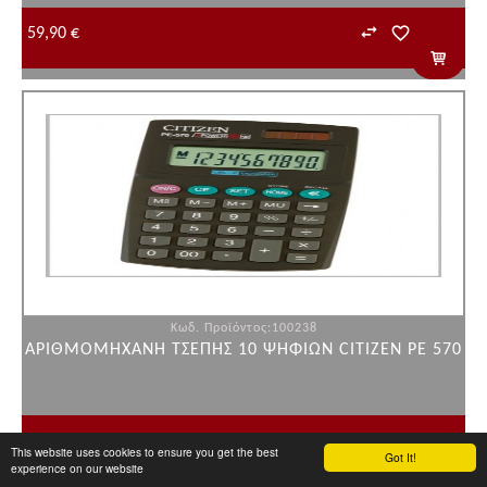
59,90 €
Κωδ. Προϊόντος:100238
ΑΡΙΘΜΟΜΗΧΑΝΗ ΤΣΕΠΗΣ 10 ΨΗΦΙΩΝ CITIZEN PE 570
10,69 €
This website uses cookies to ensure you get the best
Got It!
experience on our website