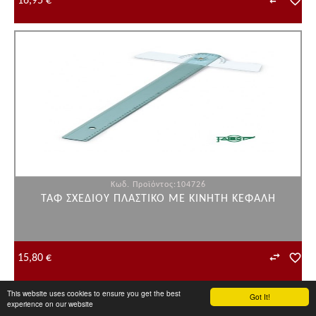
16,95 €
Κωδ. Προϊόντος:104726
ΤΑΦ ΣΧΕΔΙΟΥ ΠΛAΣΤΙΚΟ ΜΕ ΚΙΝΗΤΗ ΚΕΦΑΛΗ
15,80 €
This website uses cookies to ensure you get the best
Got It!
experience on our website