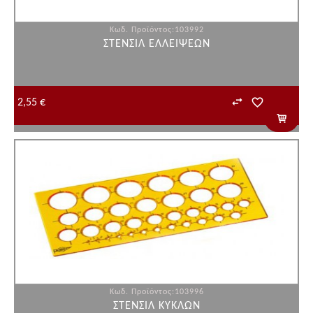
Κωδ. Προϊόντος:103992
ΣΤΕΝΣΙΛ ΕΛΛΕΙΨΕΩΝ
2,55 €
Κωδ. Προϊόντος:103996
ΣΤΕΝΣΙΛ ΚΥΚΛΩΝ